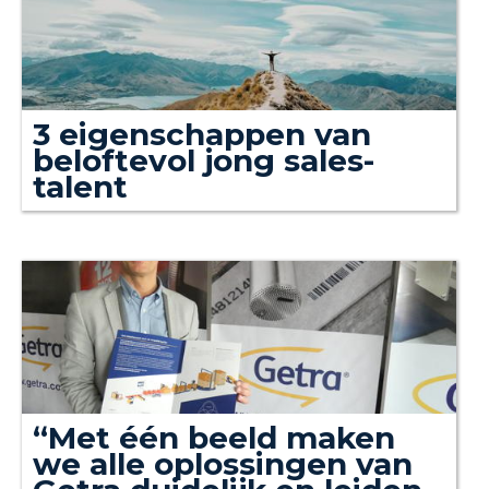
3 eigenschappen van
beloftevol jong sales-
talent
“Met één beeld maken
we alle oplossingen van