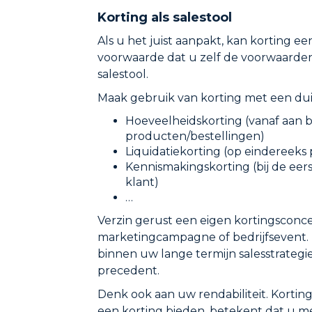
Korting als salestool
Als u het juist aanpakt, kan korting e
voorwaarde dat u zelf de voorwaarden
salestool.
Maak gebruik van korting met een duid
Hoeveelheidskorting (vanaf aan b
producten/bestellingen)
Liquidatiekorting (op eindereeks
Kennismakingskorting (bij de ee
klant)
…
Verzin gerust een eigen kortingsconce
marketingcampagne of bedrijfsevent. 
binnen uw lange termijn salesstrategi
precedent.
Denk ook aan uw rendabiliteit. Korti
een korting bieden, betekent dat u 