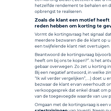
hetzelfde rendement te behalen en d
opbrengst te realiseren.
Zoals de klant een motief heeft
reden hebben om korting te ge
Vormt de kortingsvraag het signaal dat
meerdere bezwaren die de klant op u z
een twijfelende klant niet overtuigen.
Beantwoord de kortingsvraag bijvoorbee
heeft om bij ons te kopen?”. Is het a
gebaar overwegen. Zo zet u korting in
Bij een negatief antwoord, in welke z
“Ik wil verder vergelijken”, …) doet u
bezwaar de klant ervan weerhoudt om b
verkoopgesprek dat enkel draait om pri
van de toegevoegde waarde van uw p
Omgaan met de kortingsvraag is een v
salestrainingen
van Inventi. Neem nu 