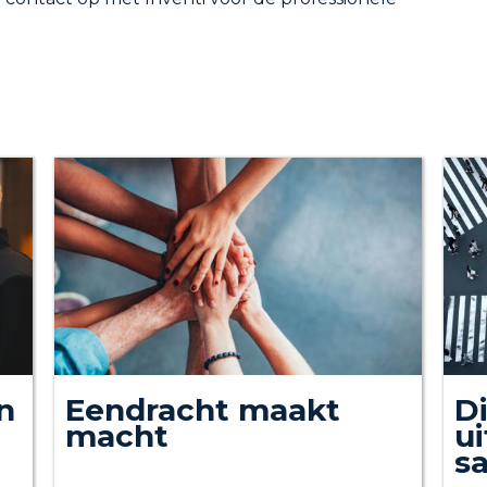
n
Eendracht maakt
Di
macht
u
s