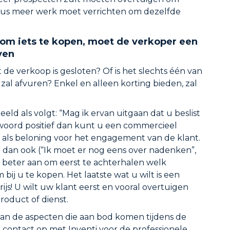
us meer werk moet verrichten om dezelfde
 om iets te kopen, moet de verkoper een
ven
 de verkoop is gesloten? Of is het slechts één van
al afvuren? Enkel en alleen korting bieden, zal
ld als volgt: “Mag ik ervan uitgaan dat u beslist
ntwoord positief dan kunt u een commercieel
 als beloning voor het engagement van de klant.
in dan ook (“Ik moet er nog eens over nadenken”,
 er beter aan om eerst te achterhalen welk
ij u te kopen. Het laatste wat u wilt is een
js! U wilt uw klant eerst en vooral overtuigen
roduct of dienst.
an de aspecten die aan bod komen tijdens de
contact op met Inventi voor de professionele