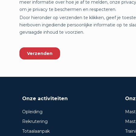
Onze activiteiten
Onz
Opleiding
Mast
Rekrutering
Mast
Totaalaanpak
Trai