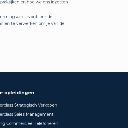
e opleidingen
erclass Strategisch Verkopen
erclass Sales Management
ning Commercieel Telefoneren