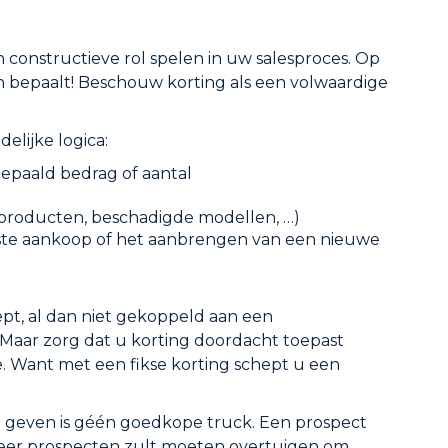
en constructieve rol spelen in uw salesproces. Op
 bepaalt! Beschouw korting als een volwaardige
elijke logica:
epaald bedrag of aantal
 producten, beschadigde modellen, …)
rste aankoop of het aanbrengen van een nieuwe
pt, al dan niet gekoppeld aan een
Maar zorg dat u korting doordacht toepast
e. Want met een fikse korting schept u een
ng geven is géén goedkope truck. Een prospect
meer prospecten zult moeten overtuigen om