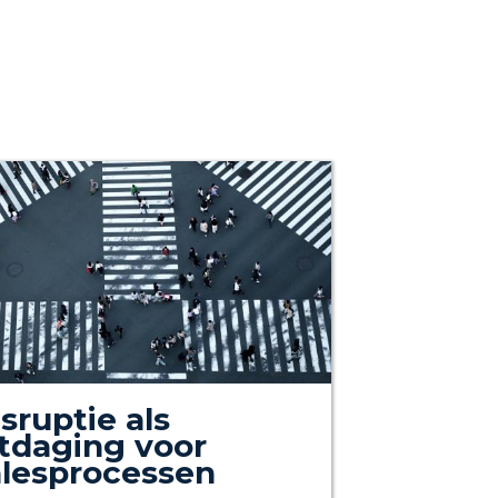
sruptie als
itdaging voor
alesprocessen